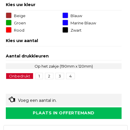
Kies uw kleur
Beige
Blauw
Groen
Marine Blauw
Rood
Zwart
Kies uw aantal
Aantal drukkleuren
Op het zakje (190mm x 120mm)
Onbedrukt
1
2
3
4
Voeg een aantal in.
PLAATS IN OFFERTEMAND