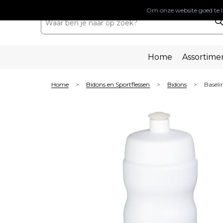
Om onze website goed te l
Home
Assortime
Home
Bidons en Sportflessen
Bidons
Baseli
>
>
>