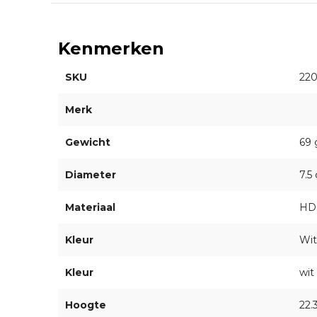
Kenmerken
SKU
220
Merk
Gewicht
69 
Diameter
7.5
Materiaal
HDP
Kleur
Wit
Kleur
wit
Hoogte
22.