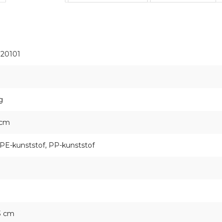
20101
g
 cm
E-kunststof, PP-kunststof
3 cm