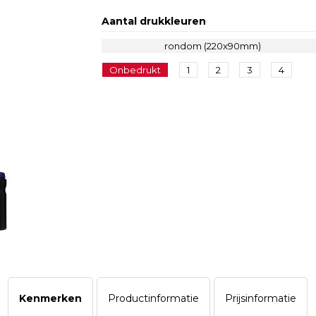
Aantal drukkleuren
rondom (220x90mm)
Onbedrukt
1
2
3
4
Kenmerken
Productinformatie
Prijsinformatie