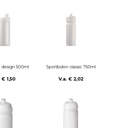
n design 500ml
Sportbidon classic 750ml
. € 1,50
V.a. € 2,02