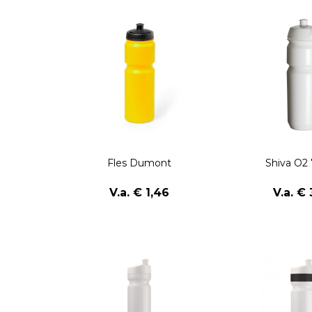
Fles Dumont
Shiva O2
V.a. € 1,46
V.a. € 