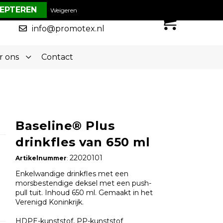
€ 0,00
Weigeren
0
050-5773636
info@promotex.nl
r ons
Contact
Baseline® Plus
drinkfles van 650 ml
22020101
Artikelnummer
:
Enkelwandige drinkfles met een
morsbestendige deksel met een push-
pull tuit. Inhoud 650 ml. Gemaakt in het
Verenigd Koninkrijk.
HDPE-kunststof, PP-kunststof