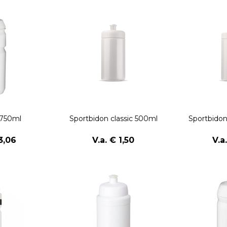
 750ml
Sportbidon classic 500ml
Sportbido
3,06
V.a. € 1,50
V.a