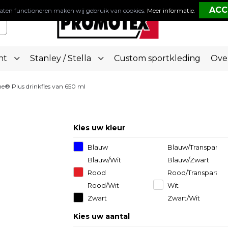
aten functioneren maken wij gebruik van cookies.
Meer informatie
.
nt
Stanley / Stella
Custom sportkleding
Ove
ne® Plus drinkfles van 650 ml
Kies uw kleur
Blauw
Blauw/Transparant
Helder
Blauw/Wit
Blauw/Zwart
Rood
Rood/Transparant
Wit
Rood/Wit
Wit
Zwart
Zwart/Wit
Kies uw aantal