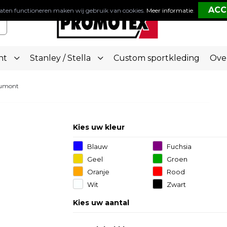
aten functioneren maken wij gebruik van cookies.
Meer informatie
.
nt
Stanley / Stella
Custom sportkleding
Ove
Dumont
Kies uw kleur
Blauw
Fuchsia
Geel
Groen
Oranje
Rood
Wit
Zwart
Kies uw aantal