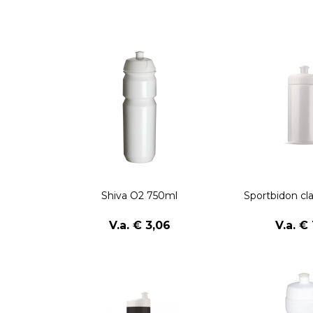
Shiva O2 750ml
Sportbidon cl
V.a. € 3,06
V.a. € 