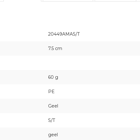
20449AMAS/T
7.5 cm
60 g
PE
Geel
S/T
geel