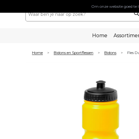
Om onze website goed te l
Home
Assortime
Home
Bidons en Sportflessen
Bidons
Fles 
>
>
>