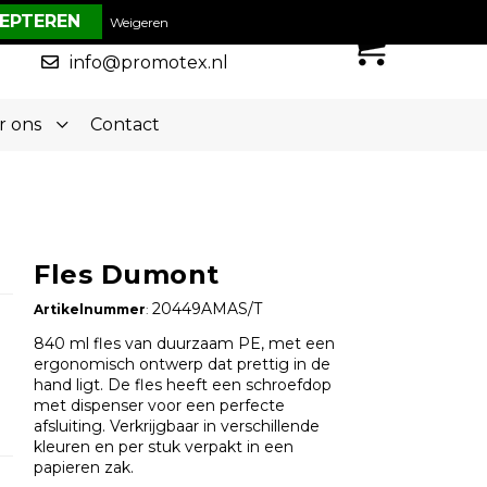
€ 0,00
Weigeren
0
050-5773636
info@promotex.nl
r ons
Contact
Fles Dumont
20449AMAS/T
Artikelnummer
:
840 ml fles van duurzaam PE, met een
ergonomisch ontwerp dat prettig in de
hand ligt. De fles heeft een schroefdop
met dispenser voor een perfecte
afsluiting. Verkrijgbaar in verschillende
kleuren en per stuk verpakt in een
papieren zak.