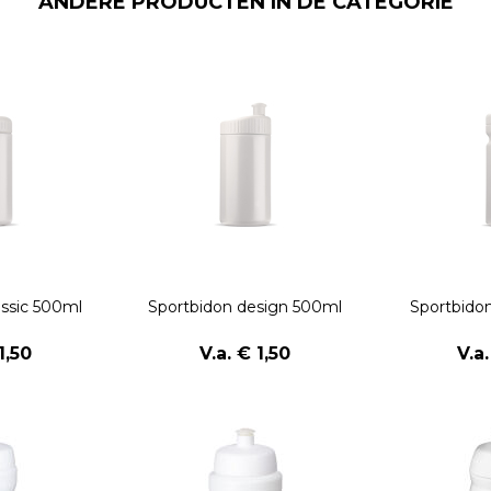
ANDERE PRODUCTEN IN DE CATEGORIE
assic 500ml
Sportbidon design 500ml
Sportbidon
1,50
V.a. € 1,50
V.a