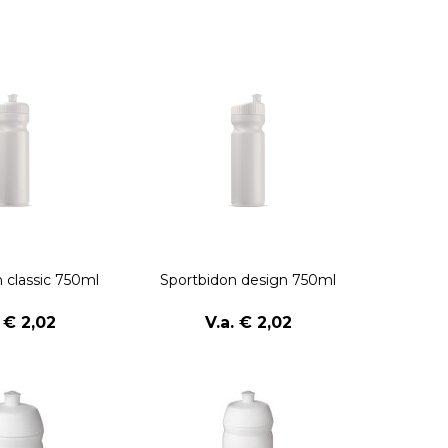
 classic 750ml
Sportbidon design 750ml
. € 2,02
V.a. € 2,02