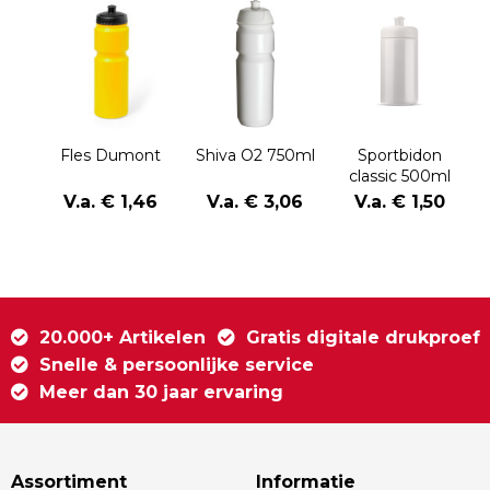
Fles Dumont
Shiva O2 750ml
Sportbidon
classic 500ml
V.a. € 1,46
V.a. € 3,06
V.a. € 1,50
20.000+ Artikelen
Gratis digitale drukproef
Snelle & persoonlijke service
Meer dan 30 jaar ervaring
Assortiment
Informatie