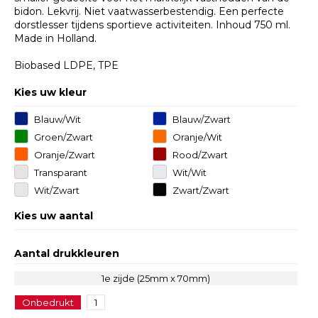
bidon. Lekvrij. Niet vaatwasserbestendig. Een perfecte
dorstlesser tijdens sportieve activiteiten. Inhoud 750 ml.
Made in Holland.
Biobased LDPE, TPE
Kies uw kleur
Blauw/wit
Blauw/zwart
Groen/zwart
Oranje/wit
Oranje/zwart
Rood/zwart
Transparant
Wit/wit
Wit/zwart
Zwart/zwart
Kies uw aantal
Aantal drukkleuren
1e zijde (25mm x 70mm)
Onbedrukt
1