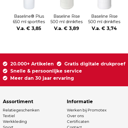
Baseline® Plus
Baseline Rise
Baseline Rise
650 ml sportfles
500 ml drinkfles
500 ml drinkfles
met
met klapdeksel
V.a. € 3,85
V.a. € 3,89
V.a. € 3,74
kanteldeksel
20.000+ Artikelen
Gratis digitale drukproef
Snelle & persoonlijke service
Meer dan 30 jaar ervaring
Assortiment
Informatie
Relatiegeschenken
Werken bij Promotex
Textiel
Over ons
Werkkleding
Certificaten
Sport
Contact