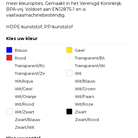
meer kleuropties. Gemaakt in het Verenigd Koninkrijk.
BPA-vrij. Voldoet aan EN12875-1 en is
vaatwasmachinebestendig.
HDPE-kunststof, PP-kunststof
Kies uw kleur
Blauw
Geel
Rood
Transparent/Blauw
Transparent/Rood
Transparent/Wit
Transparent/Zwart
Wit
Wit/Aqua
Wit/Blauw
Wit/Geel
Wit/Groen
Wit/Oranje
Wit/Paars
Wit/Rood
Wit/Roze
Wit/Zwart
Zwart
Zwart/Blauw
Zwart/Rood
Zwart/Wit