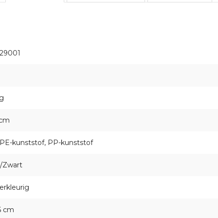
29001
g
 cm
E-kunststof, PP-kunststof
/Zwart
rkleurig
6 cm