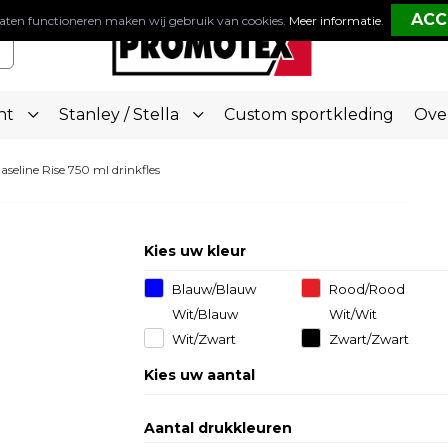
aten functioneren maken wij gebruik van cookies.
Meer informatie
.
nt
Stanley / Stella
Custom sportkleding
Ove
aseline Rise 750 ml drinkfles
Kies uw kleur
Blauw/Blauw
Rood/Rood
Wit/Blauw
Wit/Wit
Wit/Zwart
Zwart/Zwart
Kies uw aantal
Aantal drukkleuren