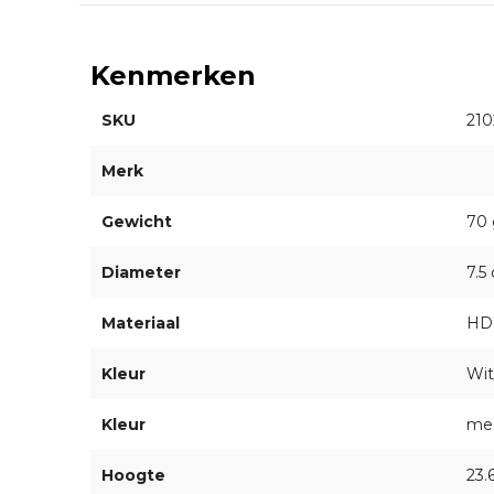
Kenmerken
SKU
210
Merk
Gewicht
70 
Diameter
7.5
Materiaal
HDP
Kleur
Wit
Kleur
mee
Hoogte
23.