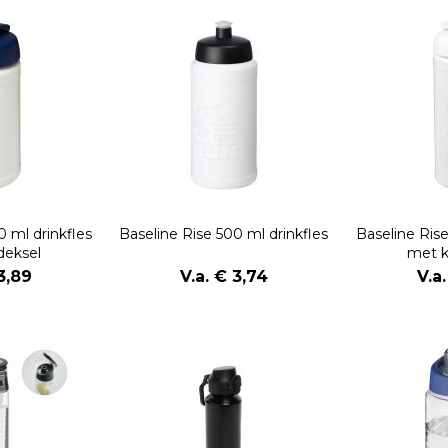
0 ml drinkfles
Baseline Rise 500 ml drinkfles
Baseline Rise
deksel
met k
3,89
V.a. € 3,74
V.a