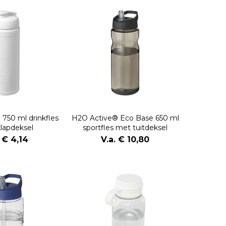
 750 ml drinkfles
H2O Active® Eco Base 650 ml
lapdeksel
sportfles met tuitdeksel
. € 4,14
V.a. € 10,80