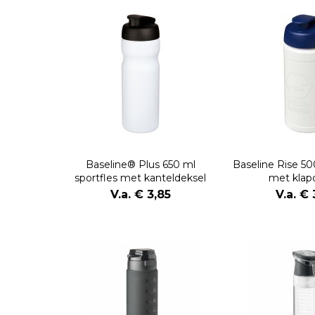
Baseline® Plus 650 ml
Baseline Rise 50
sportfles met kanteldeksel
met klap
V.a. € 3,85
V.a. € 