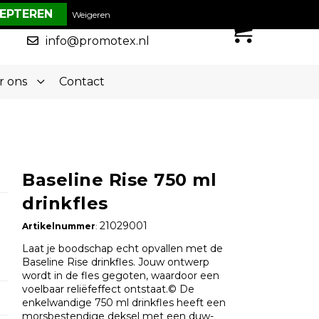
€ 0,00
Weigeren
0
050-5773636
info@promotex.nl
r ons
Contact
Baseline Rise 750 ml
drinkfles
21029001
Artikelnummer
:
Laat je boodschap echt opvallen met de
Baseline Rise drinkfles. Jouw ontwerp
wordt in de fles gegoten, waardoor een
voelbaar reliëfeffect ontstaat.© De
enkelwandige 750 ml drinkfles heeft een
morsbestendige deksel met een duw-