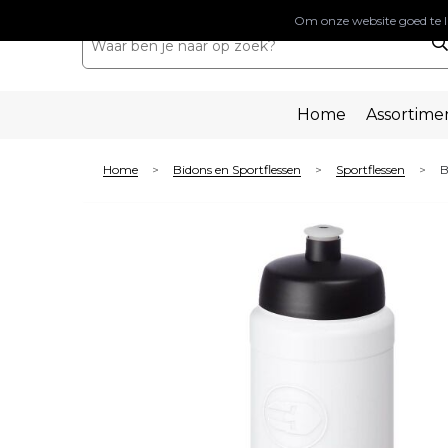
Om onze website goed te l
Home
Assortime
Home
Bidons en Sportflessen
Sportflessen
B
>
>
>