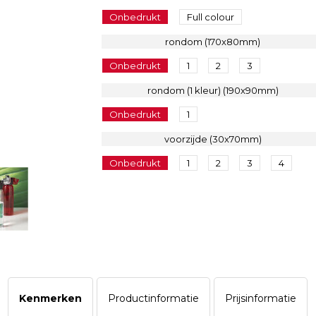
Onbedrukt
Full colour
rondom (170x80mm)
Onbedrukt
1
2
3
rondom (1 kleur) (190x90mm)
Onbedrukt
1
voorzijde (30x70mm)
Onbedrukt
1
2
3
4
Kenmerken
Productinformatie
Prijsinformatie