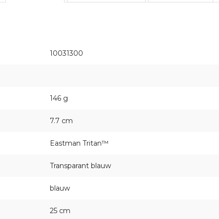
10031300
146 g
7.7 cm
Eastman Tritan™
Transparant blauw
blauw
25 cm