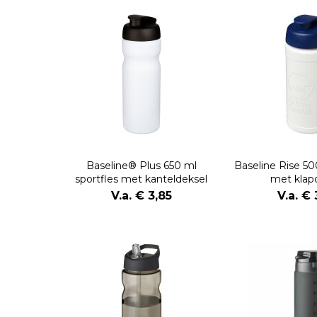
Baseline® Plus 650 ml
Baseline Rise 50
sportfles met kanteldeksel
met klap
V.a. € 3,85
V.a. € 