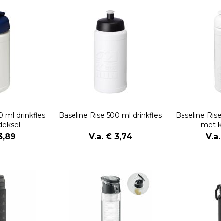
0 ml drinkfles
Baseline Rise 500 ml drinkfles
Baseline Rise
deksel
met k
3,89
V.a. € 3,74
V.a