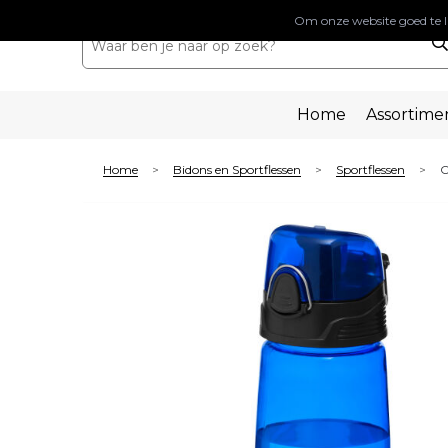
Om onze website goed te l
Home
Assortime
Home
Bidons en Sportflessen
Sportflessen
C
>
>
>