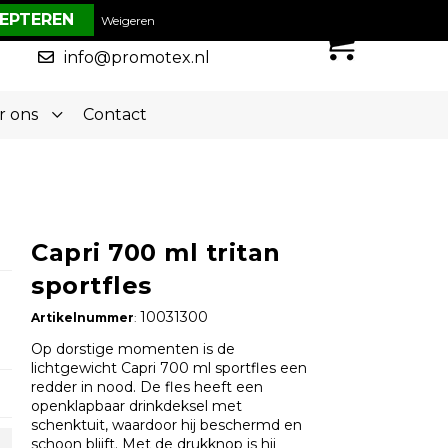
€ 0,00
Weigeren
0
050-5773636
info@promotex.nl
r ons
Contact
Capri 700 ml tritan
sportfles
10031300
Artikelnummer
:
Op dorstige momenten is de
lichtgewicht Capri 700 ml sportfles een
redder in nood. De fles heeft een
openklapbaar drinkdeksel met
schenktuit, waardoor hij beschermd en
schoon blijft. Met de drukknop is hij