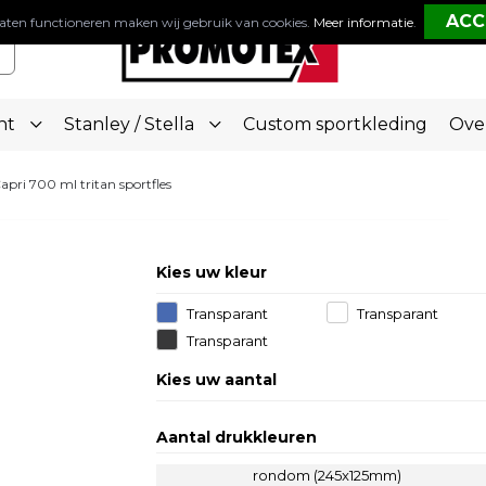
aten functioneren maken wij gebruik van cookies.
Meer informatie
.
nt
Stanley / Stella
Custom sportkleding
Ove
apri 700 ml tritan sportfles
Kies uw kleur
Transparant
Transparant
Blauw
Helder
Transparant
Zwart
Kies uw aantal
Aantal drukkleuren
rondom (245x125mm)