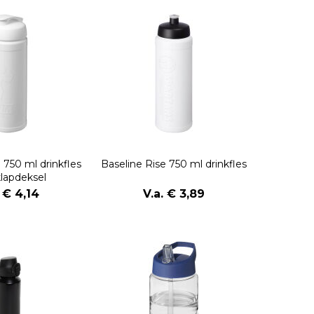
 750 ml drinkfles
Baseline Rise 750 ml drinkfles
lapdeksel
. € 4,14
V.a. € 3,89