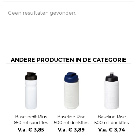
Geen resultaten gevonden.
ANDERE PRODUCTEN IN DE CATEGORIE
Baseline® Plus
Baseline Rise
Baseline Rise
650 ml sportfles
500 ml drinkfles
500 ml drinkfles
met
met klapdeksel
V.a. € 3,85
V.a. € 3,89
V.a. € 3,74
kanteldeksel