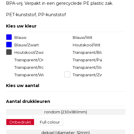
BPA-vrij. Verpakt in een gerecyclede PE plastic zak.
PET-kunststof, PP-kunststof
Kies uw kleur
Blauw
Blauw/Wit
Blauw/Zwart
Houtskool/Wit
Houtskool/Zwart
Transparent/Blauw
Transparent/Oranje
Transparent/Paars
Transparent/Rood
Transparent/Stormgrijs
Transparent/Wit
Transparent/Zwart
Kies uw aantal
Aantal drukkleuren
rondom (230x180mm)
Onbedrukt
Full colour
deksel (diameter: 52mm)