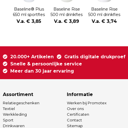
Baseline® Plus
Baseline Rise
Baseline Rise
650 ml sportfles
500 ml drinkfles
500 ml drinkfles
met
met klapdeksel
V.a. € 3,85
V.a. € 3,89
V.a. € 3,74
kanteldeksel
20.000+ Artikelen
Gratis digitale drukproef
Snelle & persoonlijke service
Meer dan 30 jaar ervaring
Assortiment
Informatie
Relatiegeschenken
Werken bij Promotex
Textiel
Over ons
Werkkleding
Certificaten
Sport
Contact
Drinkwaren
Sitemap