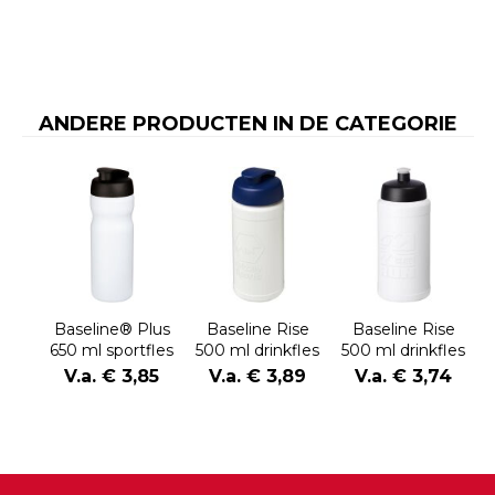
ANDERE PRODUCTEN IN DE CATEGORIE
Baseline® Plus
Baseline Rise
Baseline Rise
650 ml sportfles
500 ml drinkfles
500 ml drinkfles
met
met klapdeksel
V.a. € 3,85
V.a. € 3,89
V.a. € 3,74
kanteldeksel