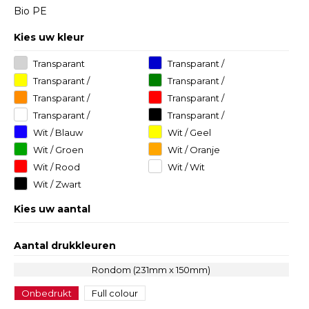
Bio PE
Kies uw kleur
Transparant
Transparant /
Blauw
Transparant /
Transparant /
Geel
Groen
Transparant /
Transparant /
Oranje
Rood
Transparant /
Transparant /
Wit
Zwart
Wit / Blauw
Wit / Geel
Wit / Groen
Wit / Oranje
Wit / Rood
Wit / Wit
Wit / Zwart
Kies uw aantal
Aantal drukkleuren
Rondom (231mm x 150mm)
Onbedrukt
Full colour