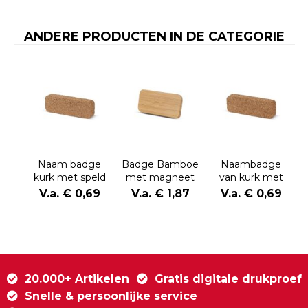
ANDERE PRODUCTEN IN DE CATEGORIE
Naam badge
Badge Bamboe
Naambadge
kurk met speld
met magneet
van kurk met
magneet
V.a. € 0,69
V.a. € 1,87
V.a. € 0,69
20.000+ Artikelen
Gratis digitale drukproef
Snelle & persoonlijke service