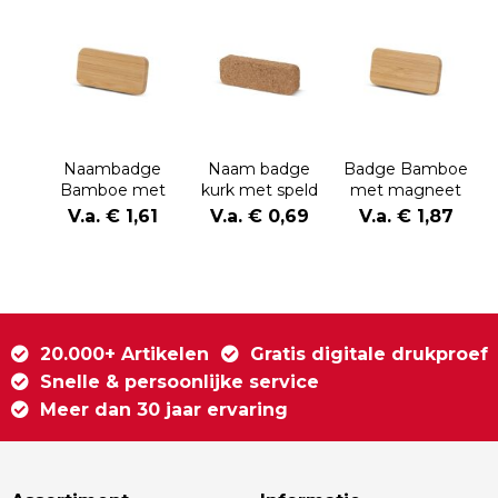
Naambadge
Naam badge
Badge Bamboe
Bamboe met
kurk met speld
met magneet
speld
V.a. € 1,61
V.a. € 0,69
V.a. € 1,87
20.000+ Artikelen
Gratis digitale drukproef
Snelle & persoonlijke service
Meer dan 30 jaar ervaring