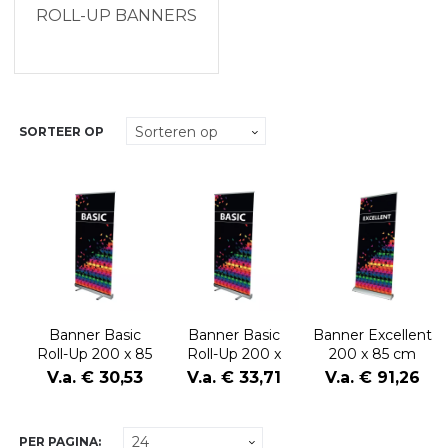
ROLL-UP BANNERS
SORTEER OP
Banner Basic
Banner Basic
Banner Excellent
Roll-Up 200 x 85
Roll-Up 200 x
200 x 85 cm
cm
100 cm
V.a. € 30,53
V.a. € 33,71
V.a. € 91,26
PER PAGINA: