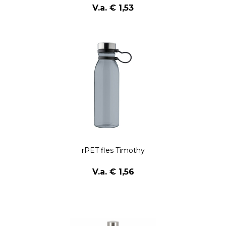
V.a. € 1,53
rPET fles Timothy
V.a. € 1,56