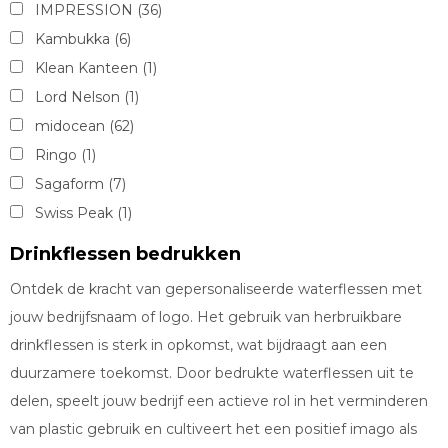
IMPRESSION
(36)
Kambukka
(6)
Klean Kanteen
(1)
Lord Nelson
(1)
midocean
(62)
Ringo
(1)
Sagaform
(7)
Swiss Peak
(1)
TACX
(3)
Drinkflessen bedrukken
Toppoint
(19)
Ontdek de kracht van gepersonaliseerde waterflessen met
Ukiyo
(1)
jouw bedrijfsnaam of logo. Het gebruik van herbruikbare
Vinga
(5)
drinkflessen is sterk in opkomst, wat bijdraagt aan een
XD Collection
(9)
duurzamere toekomst. Door bedrukte waterflessen uit te
XD Xclusive
(1)
delen, speelt jouw bedrijf een actieve rol in het verminderen
van plastic gebruik en cultiveert het een positief imago als