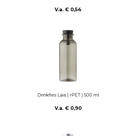
V.a. € 0,54
Drinkfles Laia | rPET | 500 ml
V.a. € 0,90