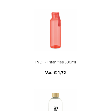
INDI - Tritan fles 500ml
V.a. € 1,72