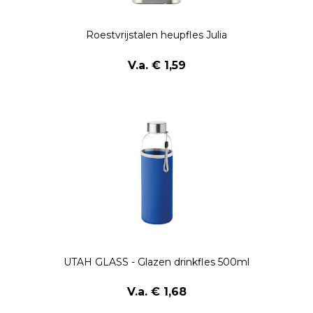
Roestvrijstalen heupfles Julia
V.a. € 1,59
UTAH GLASS - Glazen drinkfles 500ml
V.a. € 1,68