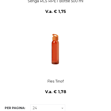
Senga RCS RPET Bottle 500 ml
V.a. € 1,75
Fles Tinof
V.a. € 1,78
PER PAGINA: