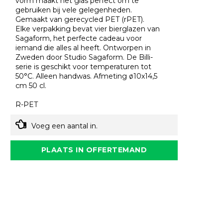
vorm maakt het glas perfect om te
gebruiken bij vele gelegenheden.
Gemaakt van gerecycled PET (rPET).
Elke verpakking bevat vier bierglazen van
Sagaform, het perfecte cadeau voor
iemand die alles al heeft. Ontworpen in
Zweden door Studio Sagaform. De Billi-
serie is geschikt voor temperaturen tot
50°C. Alleen handwas. Afmeting ø10x14,5
cm 50 cl.
R-PET
Voeg een aantal in.
PLAATS IN OFFERTEMAND