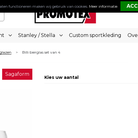
aten functioneren maken wij gebruik van cookies.
Meer informatie
.
nt
Stanley / Stella
Custom sportkleding
Ove
glazen
Billi bierglas set van 4
>
Sagaform
Kies uw aantal