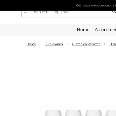
Om onze website goed te l
Home
Assortime
Home
Drinkwaren
Glazen en Karaffen
Bier
>
>
>