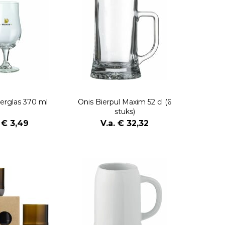
erglas 370 ml
Onis Bierpul Maxim 52 cl (6
stuks)
. € 3,49
V.a. € 32,32