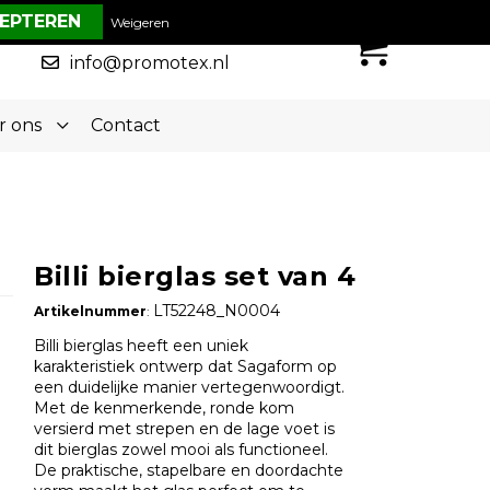
€ 0,00
Weigeren
0
050-5773636
info@promotex.nl
r ons
Contact
Billi bierglas set van 4
LT52248_N0004
Artikelnummer
:
Billi bierglas heeft een uniek
karakteristiek ontwerp dat Sagaform op
een duidelijke manier vertegenwoordigt.
Met de kenmerkende, ronde kom
versierd met strepen en de lage voet is
dit bierglas zowel mooi als functioneel.
De praktische, stapelbare en doordachte