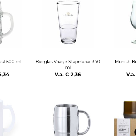
pul 500 ml
Bierglas Vaasje Stapelbaar 340
Munich Bi
ml
5,34
V.a. € 2,36
V.a