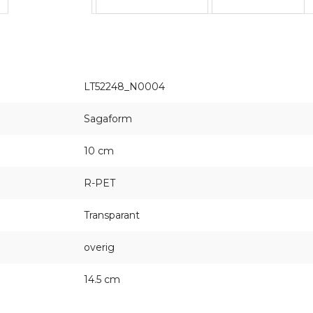
LT52248_N0004
Sagaform
10 cm
R-PET
Transparant
overig
14.5 cm