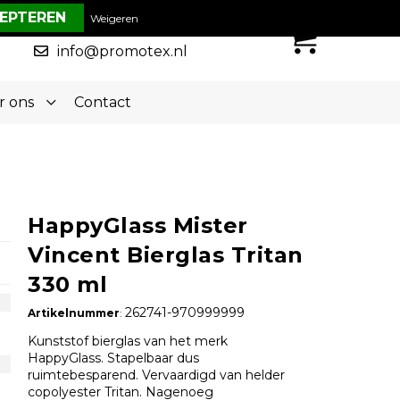
€ 0,00
Weigeren
0
050-5773636
info@promotex.nl
r ons
Contact
HappyGlass Mister
Vincent Bierglas Tritan
330 ml
262741-970999999
Artikelnummer
:
Kunststof bierglas van het merk
HappyGlass. Stapelbaar dus
ruimtebesparend. Vervaardigd van helder
copolyester Tritan. Nagenoeg