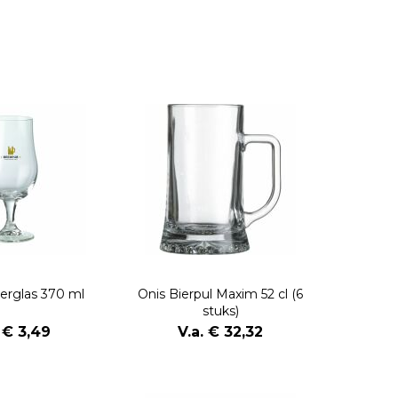
erglas 370 ml
Onis Bierpul Maxim 52 cl (6
stuks)
. € 3,49
V.a. € 32,32