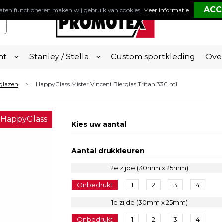
aten functioneren maken wij gebruik van cookies.
Meer informatie
.
nt
Stanley / Stella
Custom sportkleding
Ove
glazen
HappyGlass Mister Vincent Bierglas Tritan 330 ml
>
HappyGlass
Kies uw aantal
Aantal drukkleuren
2e zijde (30mm x 25mm)
Onbedrukt
1
2
3
4
1e zijde (30mm x 25mm)
Onbedrukt
1
2
3
4