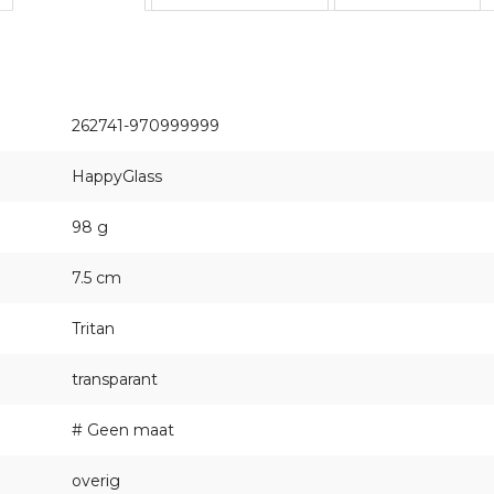
262741-970999999
HappyGlass
98 g
7.5 cm
Tritan
transparant
# Geen maat
overig