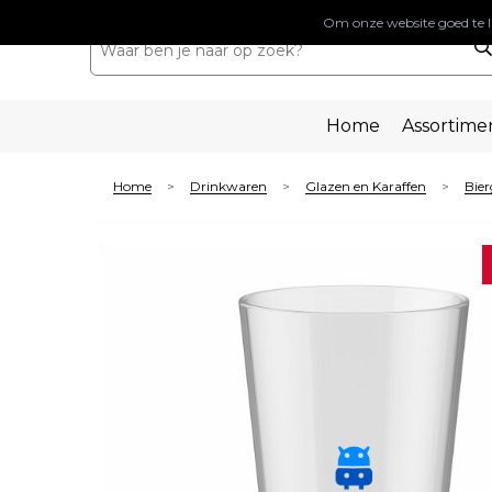
Om onze website goed te l
Home
Assortime
Home
Drinkwaren
Glazen en Karaffen
Bier
>
>
>