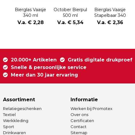
Bierglas Vaasje
October Bierpul
Bierglas Vaasje
340 ml
500 ml
Stapelbaar 340
ml
V.a. € 2,28
V.a. € 5,34
V.a. € 2,36
20.000+ Artikelen
Gratis digitale drukproef
Snelle & persoonlijke service
Meer dan 30 jaar ervaring
Assortiment
Informatie
Relatiegeschenken
Werken bij Promotex
Textiel
Over ons
Werkkleding
Certificaten
Sport
Contact
Drinkwaren
Sitemap