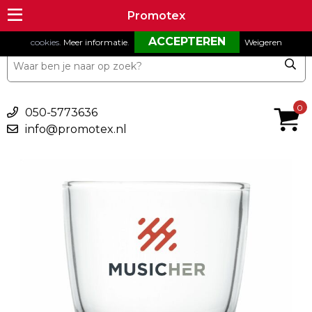
Om onze website goed te laten functioneren maken wij gebruik van
Promotex
Promotex
cookies.
Meer informatie
.
Weigeren
€ 0,00
0
050-5773636
info@promotex.nl