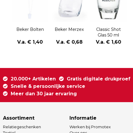
Beker Bolten
Beker Merzex
Classic Shot
Glas 50 ml
V.a. € 1,40
V.a. € 0,68
V.a. € 1,60
20.000+ Artikelen
Gratis digitale drukproef
Snelle & persoonlijke service
Meer dan 30 jaar ervaring
Assortiment
Informatie
Relatiegeschenken
Werken bij Promotex
Textiel
Over ons