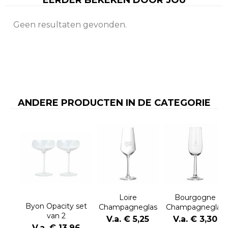
EERDER BEKEKEN DOOR JOU
Geen resultaten gevonden.
ANDERE PRODUCTEN IN DE CATEGORIE
Loire
Bourgogne
Byon Opacity set
Champagneglas
Champagneglas
van 2
230 ml
170 ml
V.a. € 5,25
V.a. € 3,30
champagneglazen
V.a. € 13,96