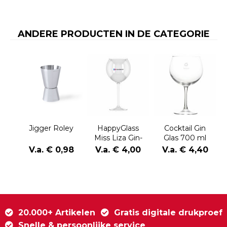
ANDERE PRODUCTEN IN DE CATEGORIE
Jigger Roley
HappyGlass
Cocktail Gin
Miss Liza Gin-
Glas 700 ml
Tonic Glass
V.a. € 0,98
V.a. € 4,00
V.a. € 4,40
Tritan 630 ml
20.000+ Artikelen
Gratis digitale drukproef
Snelle & persoonlijke service