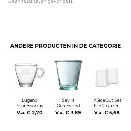
Geen resultaten gevonden.
ANDERE PRODUCTEN IN DE CATEGORIE
Lugano
Sevilla
InSideOut Set
Espressoglas
Gerecycled
Elin 2 glazen
100 ml
Waterglas 220
V.a. € 2,70
V.a. € 3,89
V.a. € 5,68
ml