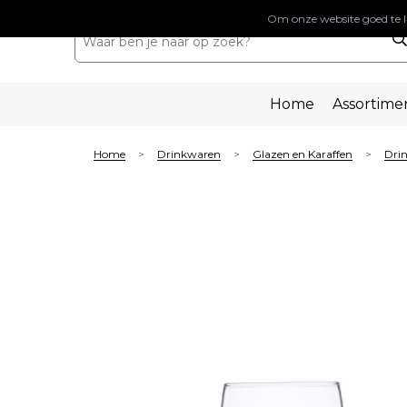
Om onze website goed te l
Home
Assortime
Home
Drinkwaren
Glazen en Karaffen
Dri
>
>
>