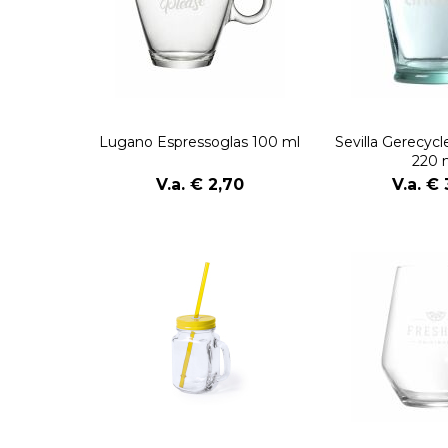
Lugano Espressoglas 100 ml
Sevilla Gerecyc
220 
V.a. € 2,70
V.a. € 