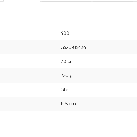
400
G520-85434
70 cm
220 g
Glas
105 cm