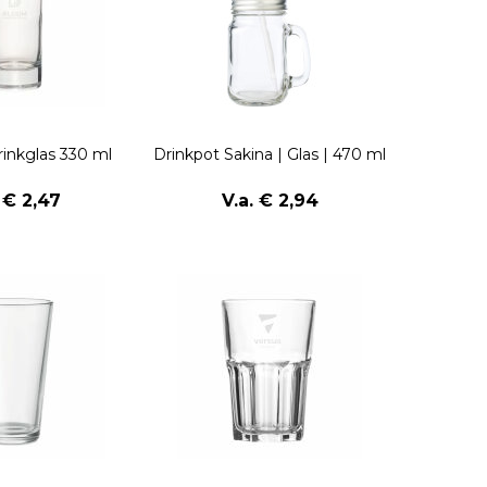
rinkglas 330 ml
Drinkpot Sakina | Glas | 470 ml
. € 2,47
V.a. € 2,94