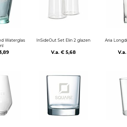
led Waterglas
InSideOut Set Elin 2 glazen
Aria Longd
ml
3,89
V.a. € 5,68
V.a