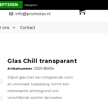
€ 0,00
Weigeren
0
050-5773636
info@promotex.nl
r ons
Contact
Glas Chill transparant
G520-85434
Artikelnummer
:
Stijlvol glas met een intrigerende vorm
en universele toepassing. Vormt een
interessante achtergrond voor
verschillende soorten decoraties.