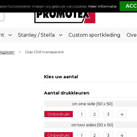
aten functioneren maken wij gebruik van cookies.
Meer informatie
.
nt
Stanley / Stella
Custom sportkleding
Ove
nkglazen
Glas Chill transparant
>
Kies uw aantal
Aantal drukkleuren
on one side (50 x 50)
Onbedrukt
1
2
3
4
on two sides (50 x 50)
Onbedrukt
1
2
3
4