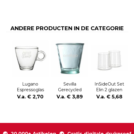
ANDERE PRODUCTEN IN DE CATEGORIE
Lugano
Sevilla
InSideOut Set
Espressoglas
Gerecycled
Elin 2 glazen
100 ml
Waterglas 220
V.a. € 2,70
V.a. € 3,89
V.a. € 5,68
ml
20.000+ Artikelen
Gratis digitale drukproef