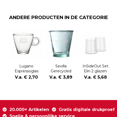
ANDERE PRODUCTEN IN DE CATEGORIE
Lugano
Sevilla
InSideOut Set
Espressoglas
Gerecycled
Elin 2 glazen
100 ml
Waterglas 220
V.a. € 2,70
V.a. € 3,89
V.a. € 5,68
ml
20.000+ Artikelen
Gratis digitale drukproef
Snelle & persoonlijke service