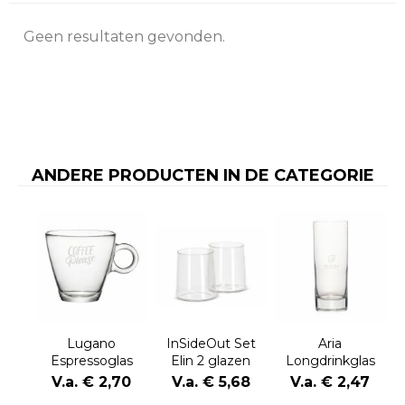
Geen resultaten gevonden.
ANDERE PRODUCTEN IN DE CATEGORIE
Lugano
InSideOut Set
Aria
Espressoglas
Elin 2 glazen
Longdrinkglas
100 ml
330 ml
V.a. € 2,70
V.a. € 5,68
V.a. € 2,47