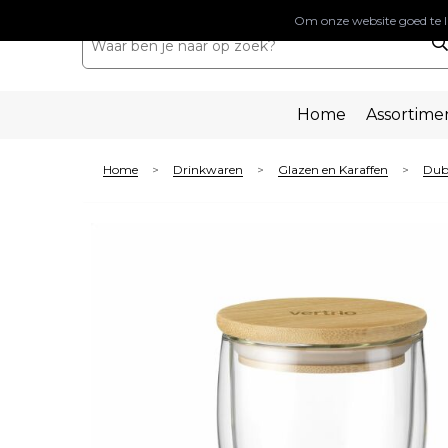
Om onze website goed te l
Home
Assortime
Home
Drinkwaren
Glazen en Karaffen
Dub
>
>
>