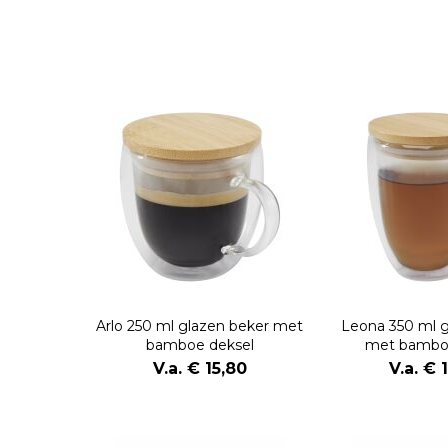
Arlo 250 ml glazen beker met
Leona 350 ml g
bamboe deksel
met bambo
V.a. € 15,80
V.a. € 