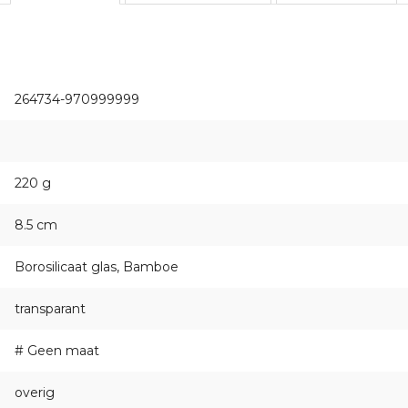
264734-970999999
220 g
8.5 cm
Borosilicaat glas, Bamboe
transparant
# Geen maat
overig