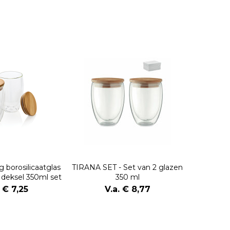
 borosilicaatglas
TIRANA SET - Set van 2 glazen
deksel 350ml set
350 ml
. € 7,25
V.a. € 8,77