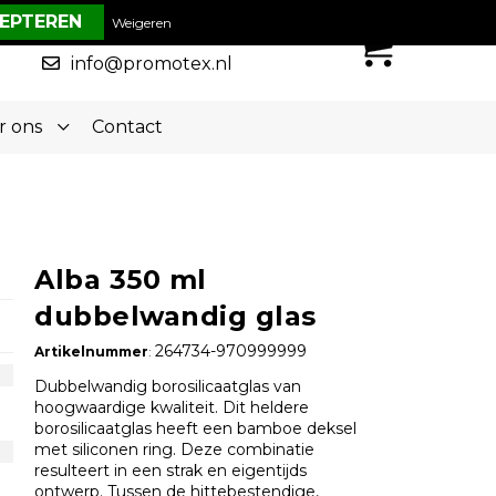
€ 0,00
Weigeren
0
050-5773636
info@promotex.nl
r ons
Contact
Alba 350 ml
dubbelwandig glas
264734-970999999
Artikelnummer
:
Dubbelwandig borosilicaatglas van
hoogwaardige kwaliteit. Dit heldere
borosilicaatglas heeft een bamboe deksel
met siliconen ring. Deze combinatie
resulteert in een strak en eigentijds
ontwerp. Tussen de hittebestendige,