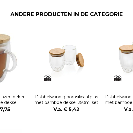
ANDERE PRODUCTEN IN DE CATEGORIE
lazen beker
Dubbelwandig borosilicaatglas
Dubbelwandig
e deksel
met bamboe deksel 250ml set
met bamboe 
17,75
V.a. € 5,42
V.a