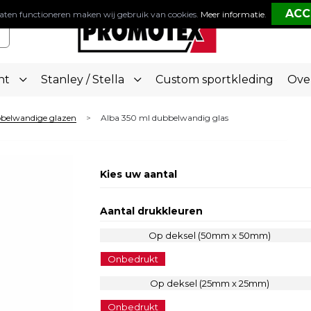
aten functioneren maken wij gebruik van cookies.
Meer informatie
.
nt
Stanley / Stella
Custom sportkleding
Ove
belwandige glazen
Alba 350 ml dubbelwandig glas
>
Kies uw aantal
Aantal drukkleuren
Op deksel (50mm x 50mm)
Onbedrukt
Op deksel (25mm x 25mm)
Onbedrukt