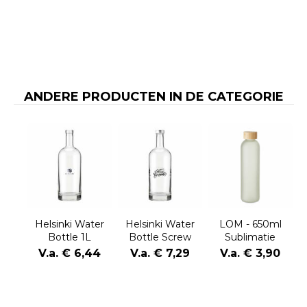
ANDERE PRODUCTEN IN DE CATEGORIE
Helsinki Water
Helsinki Water
LOM - 650ml
Bottle 1L
Bottle Screw
Sublimatie
Cap 1L
glazen fles
V.a. € 6,44
V.a. € 7,29
V.a. € 3,90