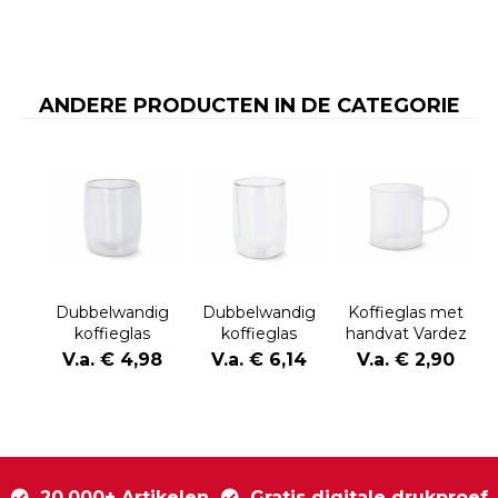
ANDERE PRODUCTEN IN DE CATEGORIE
Dubbelwandig
Dubbelwandig
Koffieglas met
koffieglas
koffieglas
handvat Vardez
Marian 230 ml
Marian 320 ml
300 ml
V.a. € 4,98
V.a. € 6,14
V.a. € 2,90
20.000+ Artikelen
Gratis digitale drukproef