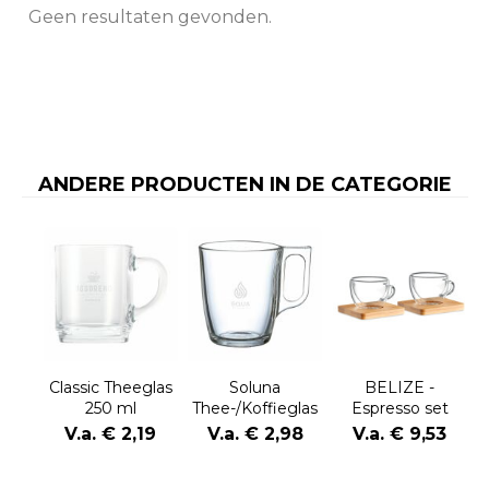
Geen resultaten gevonden.
ANDERE PRODUCTEN IN DE CATEGORIE
Classic Theeglas
BELIZE -
Soluna
250 ml
Espresso set
Thee-/Koffieglas
250 ml
V.a. € 2,19
V.a. € 9,53
V.a. € 2,98