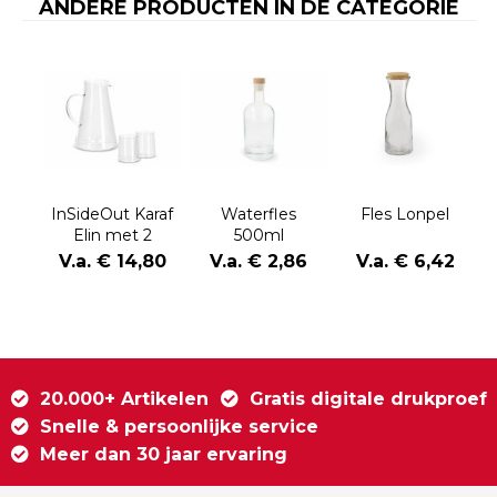
ANDERE PRODUCTEN IN DE CATEGORIE
InSideOut Karaf
Waterfles
Fles Lonpel
Elin met 2
500ml
glazen
V.a. € 14,80
V.a. € 2,86
V.a. € 6,42
20.000+ Artikelen
Gratis digitale drukproef
Snelle & persoonlijke service
Meer dan 30 jaar ervaring