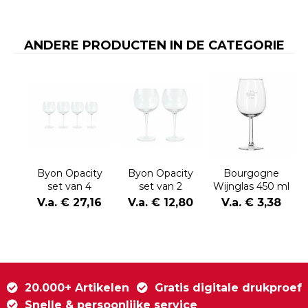
ANDERE PRODUCTEN IN DE CATEGORIE
Byon Opacity
Byon Opacity
Bourgogne
set van 4
set van 2
Wijnglas 450 ml
wijnglazen met
wijnglazen met
V.a. € 27,16
V.a. € 12,80
V.a. € 3,38
stijlvol
stijlvol
glaspatroon
glaspatroon
470ml
470ml
20.000+ Artikelen
Gratis digitale drukproef
Snelle & persoonlijke service