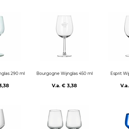
glas 290 ml
Bourgogne Wijnglas 450 ml
Esprit Wi
3,38
V.a. € 3,38
V.a