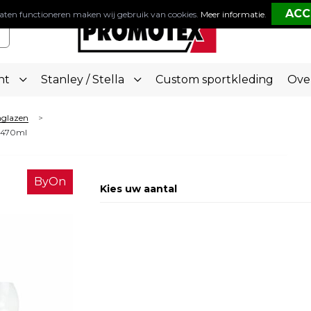
aten functioneren maken wij gebruik van cookies.
Meer informatie
.
nt
Stanley / Stella
Custom sportkleding
Ove
nglazen
>
n 470ml
ByOn
Kies uw aantal