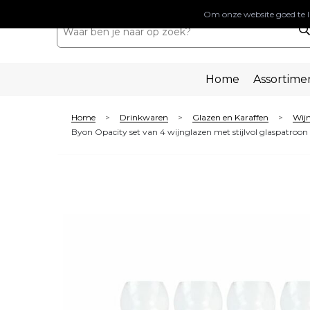
Om onze website goed te l
Home
Assortime
Home
Drinkwaren
Glazen en Karaffen
Wij
>
>
>
Byon Opacity set van 4 wijnglazen met stijlvol glaspatroo