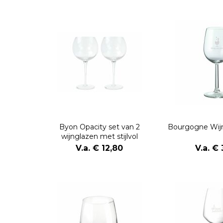
Byon Opacity set van 2
Bourgogne Wijn
wijnglazen met stijlvol
glaspatroon 470ml
V.a. € 12,80
V.a. € 