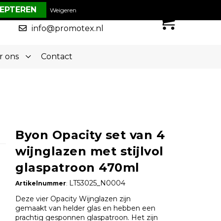
€ 0,00
Weigeren
0
050-5773636
info@promotex.nl
r ons
Contact
Byon Opacity set van 4
wijnglazen met stijlvol
glaspatroon 470ml
LT53025_N0004
Artikelnummer
:
Deze vier Opacity Wijnglazen zijn
gemaakt van helder glas en hebben een
prachtig gesponnen glaspatroon. Het zijn