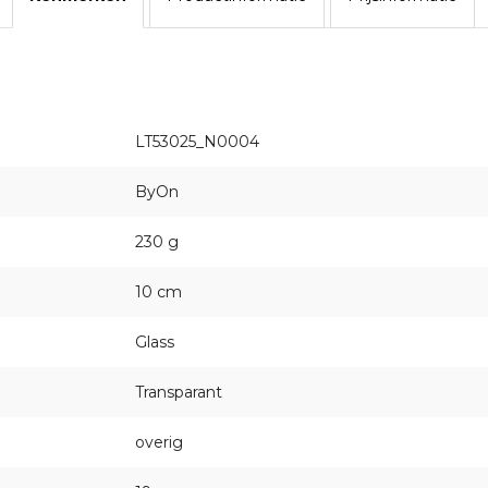
LT53025_N0004
ByOn
230 g
10 cm
Glass
Transparant
overig