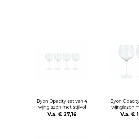
Byon Opacity set van 4
Byon Opacity
wijnglazen met stijlvol
wijnglazen me
glaspatroon 470ml
glaspatroo
V.a. € 27,16
V.a. € 