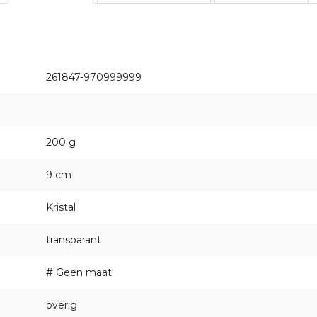
261847-970999999
200 g
9 cm
Kristal
transparant
# Geen maat
overig