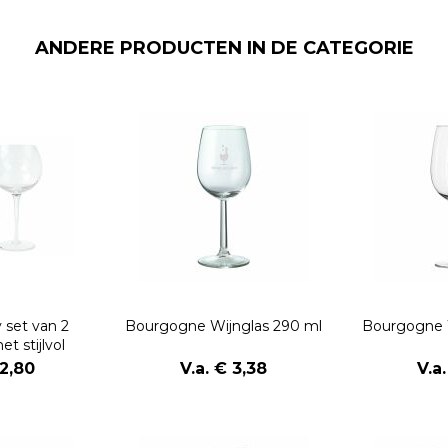
ANDERE PRODUCTEN IN DE CATEGORIE
 set van 2
Bourgogne Wijnglas 290 ml
Bourgogne 
t stijlvol
n 470ml
12,80
V.a. € 3,38
V.a