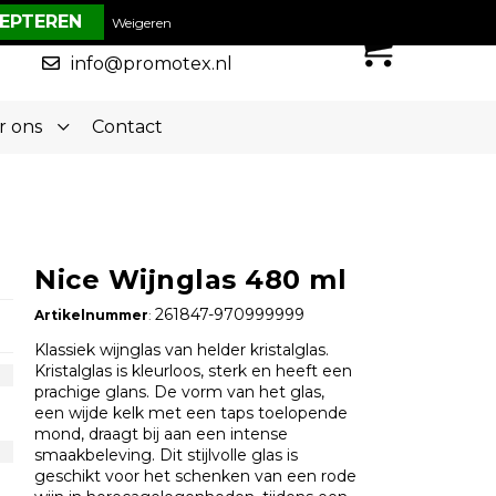
€ 0,00
Weigeren
0
050-5773636
info@promotex.nl
r ons
Contact
Nice Wijnglas 480 ml
261847-970999999
Artikelnummer
:
Klassiek wijnglas van helder kristalglas.
Kristalglas is kleurloos, sterk en heeft een
prachige glans. De vorm van het glas,
een wijde kelk met een taps toelopende
mond, draagt bij aan een intense
smaakbeleving. Dit stijlvolle glas is
geschikt voor het schenken van een rode