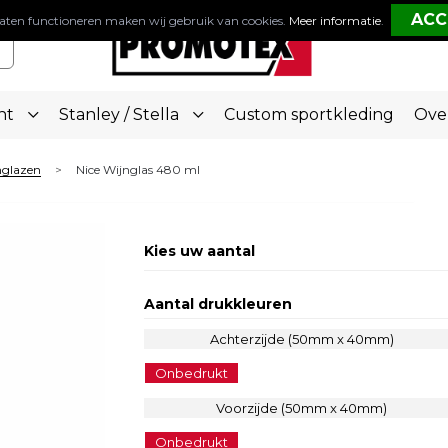
aten functioneren maken wij gebruik van cookies.
Meer informatie
.
nt
Stanley / Stella
Custom sportkleding
Ove
nglazen
Nice Wijnglas 480 ml
>
Kies uw aantal
Aantal drukkleuren
Achterzijde (50mm x 40mm)
Onbedrukt
Voorzijde (50mm x 40mm)
Onbedrukt