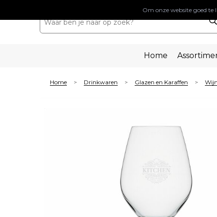
Om onze website goed te l
Home
Assortime
Home
Drinkwaren
Glazen en Karaffen
Wij
>
>
>