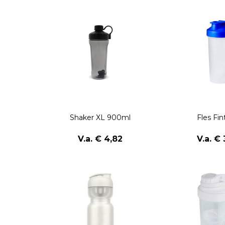
Shaker XL 900ml
Fles Fin
V.a. € 4,82
V.a. € 