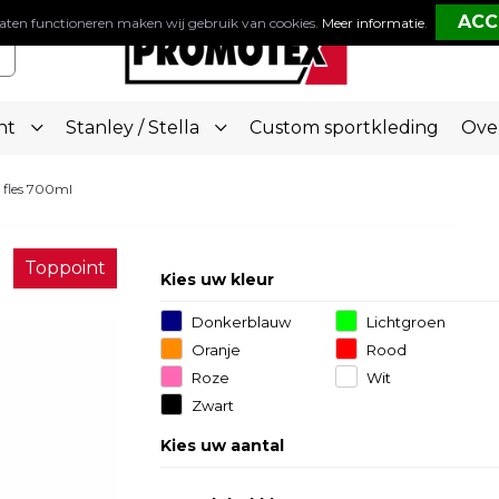
aten functioneren maken wij gebruik van cookies.
Meer informatie
.
nt
Stanley / Stella
Custom sportkleding
Ove
 fles 700ml
Toppoint
Kies uw kleur
Donkerblauw
Lichtgroen
Oranje
Rood
Roze
Wit
Zwart
Kies uw aantal