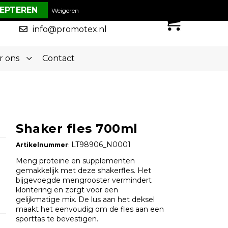
€ 0,00
Weigeren
0
050-5773636
info@promotex.nl
r ons
Contact
Shaker fles 700ml
LT98906_N0001
Artikelnummer
:
Meng proteïne en supplementen
gemakkelijk met deze shakerfles. Het
bijgevoegde mengrooster vermindert
klontering en zorgt voor een
gelijkmatige mix. De lus aan het deksel
maakt het eenvoudig om de fles aan een
sporttas te bevestigen.