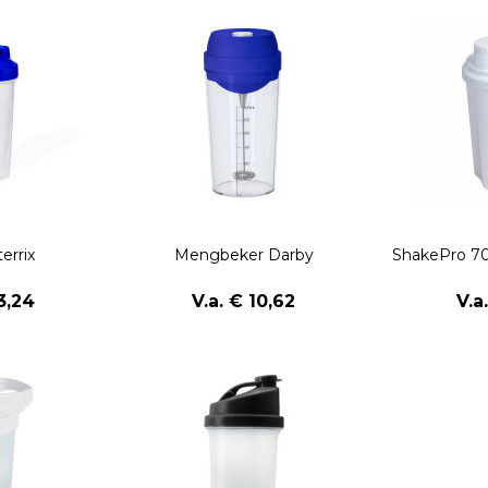
terrix
Mengbeker Darby
ShakePro 70
3,24
V.a. € 10,62
V.a