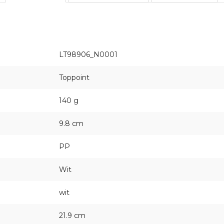
LT98906_N0001
Toppoint
140 g
9.8 cm
PP
Wit
wit
21.9 cm