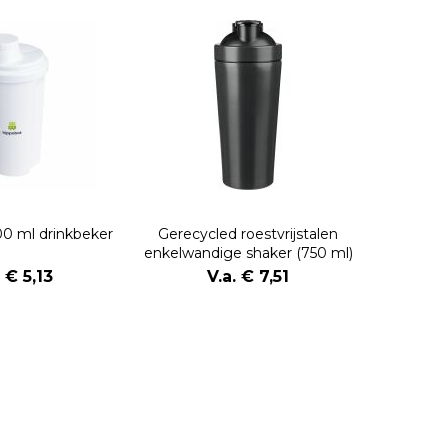
0 ml drinkbeker
Gerecycled roestvrijstalen
enkelwandige shaker (750 ml)
Orla
. € 5,13
V.a. € 7,51