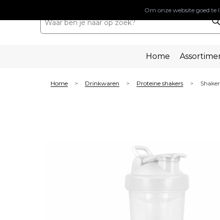
Om onze website goed te l
Home
Assortime
Home
Drinkwaren
Proteine shakers
Shaker
>
>
>