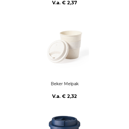
V.a. € 2,37
Beker Melpak
V.a. € 2,32