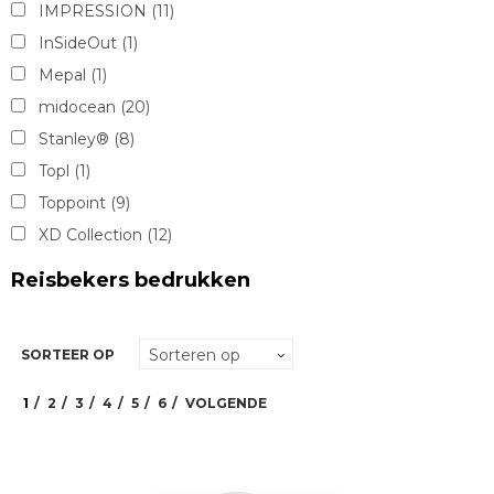
IMPRESSION
(11)
InSideOut
(1)
Mepal
(1)
midocean
(20)
Stanley®
(8)
Topl
(1)
Toppoint
(9)
XD Collection
(12)
XD Design
(1)
Reisbekers bedrukken
XD Xclusive
(4)
SORTEER OP
1
2
3
4
5
6
VOLGENDE