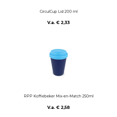
CirculCup Lid 200 ml
V.a. € 2,33
RPP Koffiebeker Mix-en-Match 250ml
V.a. € 2,58