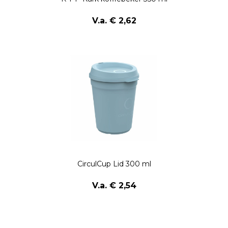
V.a. € 2,62
CirculCup Lid 300 ml
V.a. € 2,54