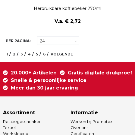
Herbruikbare koffiebeker 270ml
V.a. € 2,72
PER PAGINA:
1
2
3
4
5
6
VOLGENDE
20.000+ Artikelen
Gratis digitale drukproef
Snelle & persoonlijke service
Meer dan 30 jaar ervaring
Assortiment
Informatie
Relatiegeschenken
Werken bij Promotex
Textiel
Over ons
Werkkleding
Certificaten