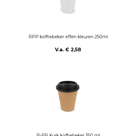
RPP koffiebeker effen kleuren 250ml
V.a. € 2,58
R-PP Kurk koffiebeker 350 ml