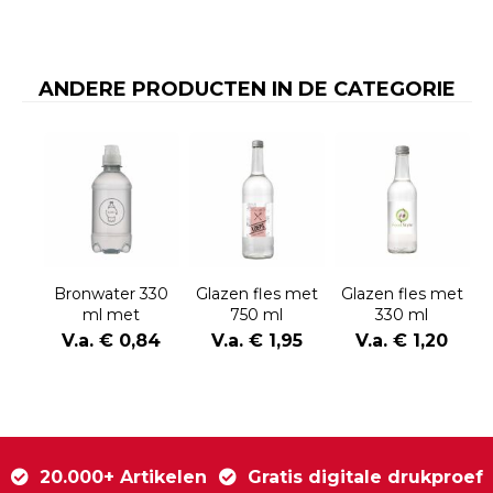
ANDERE PRODUCTEN IN DE CATEGORIE
Bronwater 330
Glazen fles met
Glazen fles met
ml met
750 ml
330 ml
sportdop
bronwater
bronwater
V.a. € 0,84
V.a. € 1,95
V.a. € 1,20
20.000+ Artikelen
Gratis digitale drukproef