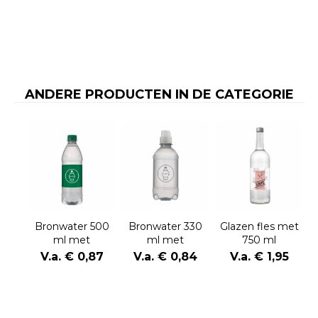
ANDERE PRODUCTEN IN DE CATEGORIE
Bronwater 500
Bronwater 330
Glazen fles met
ml met
ml met
750 ml
draaidop
sportdop
bronwater
V.a. € 0,87
V.a. € 0,84
V.a. € 1,95