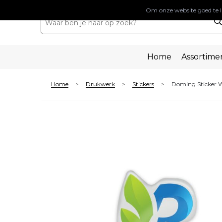
Om onze website goed te l
Home
Assortime
Home
Drukwerk
Stickers
Doming Sticker Wh
>
>
>