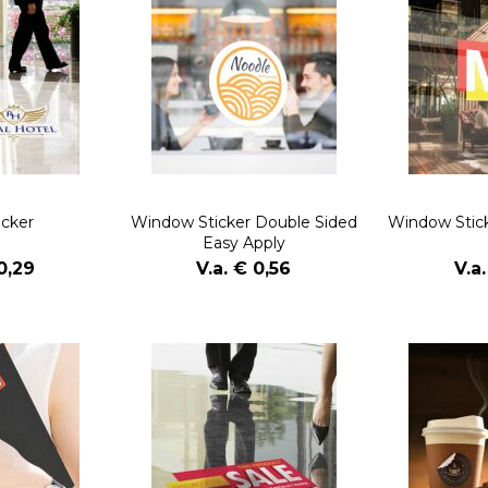
icker
Window Sticker Double Sided
Window Stic
Easy Apply
0,29
V.a. € 0,56
V.a