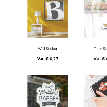
Wall Sticker
Floor St
V.a. € 0,27
V.a. € 