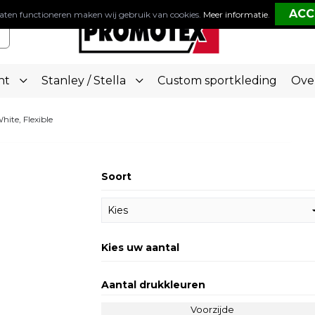
aten functioneren maken wij gebruik van cookies.
Meer informatie
.
nt
Stanley / Stella
Custom sportkleding
Ove
ite, Flexible
Soort
Kies uw aantal
Aantal drukkleuren
Voorzijde