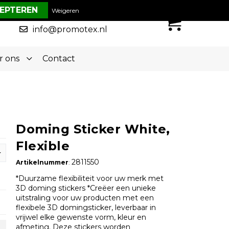
€ 0,00
Weigeren
0
050-5773636
info@promotex.nl
r ons
Contact
Doming Sticker White,
Flexible
2811550
Artikelnummer
:
*Duurzame flexibiliteit voor uw merk met
3D doming stickers *Creëer een unieke
uitstraling voor uw producten met een
flexibele 3D domingsticker, leverbaar in
vrijwel elke gewenste vorm, kleur en
afmeting. Deze stickers worden