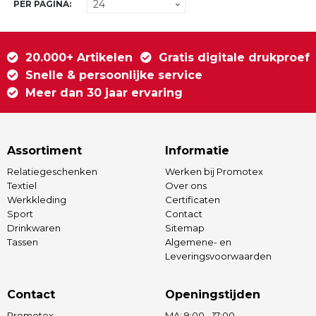
PER PAGINA:
20.000+ Artikelen
Gratis digitale drukproef
Snelle & persoonlijke service
Meer dan 30 jaar ervaring
Assortiment
Informatie
Relatiegeschenken
Werken bij Promotex
Textiel
Over ons
Werkkleding
Certificaten
Sport
Contact
Drinkwaren
Sitemap
Tassen
Algemene- en
Leveringsvoorwaarden
Contact
Openingstijden
Promotex
MA: 9:00 - 17:00