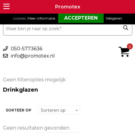
Om onze website goed te laten functioneren maken wij gebruik van
Promotex
Promotex
cookies.
Meer informatie
.
Weigeren
€ 0,00
0
050-5773636
info@promotex.nl
Geen filteropties mogelijk
Drinkglazen
SORTEER OP
Geen resultaten gevonden.