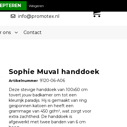
€ 0,00
Weigeren
0
050-5773636
info@promotex.nl
r ons
Contact
Sophie Muval handdoek
9120-06-A06
Artikelnummer
:
Deze stevige handdoek van 100x50 cm
tovert jouw badkamer om tot een
kleurrijk paradijs. Hij is gemaakt van ring
gesponnen katoen en heeft een
grammage van 450 gr/m², wat zorgt voor
extra zachtheid. De handdoek is
afgewerkt met twee banden van 6 cm