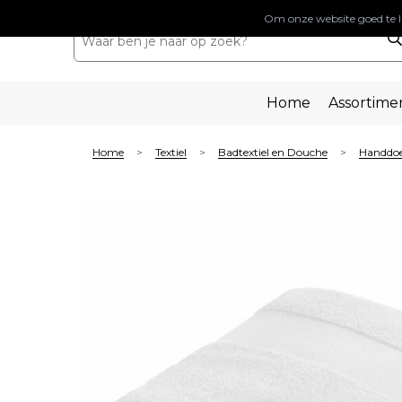
Om onze website goed te l
Home
Assortime
Home
Textiel
Badtextiel en Douche
Handdo
>
>
>