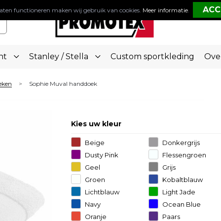
aten functioneren maken wij gebruik van cookies.
Meer informatie
.
nt
Stanley / Stella
Custom sportkleding
Ove
eken
Sophie Muval handdoek
>
Kies uw kleur
Beige
Donkergrijs
Dusty Pink
Flessengroen
Geel
Grijs
Groen
Kobaltblauw
Lichtblauw
Light Jade
Navy
Ocean Blue
Oranje
Paars