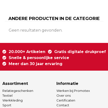
ANDERE PRODUCTEN IN DE CATEGORIE
Geen resultaten gevonden.
20.000+ Artikelen
Gratis digitale drukproef
Snelle & persoonlijke service
Meer dan 30 jaar ervaring
Assortiment
Informatie
Relatiegeschenken
Werken bij Promotex
Textiel
Over ons
Werkkleding
Certificaten
Sport
Contact