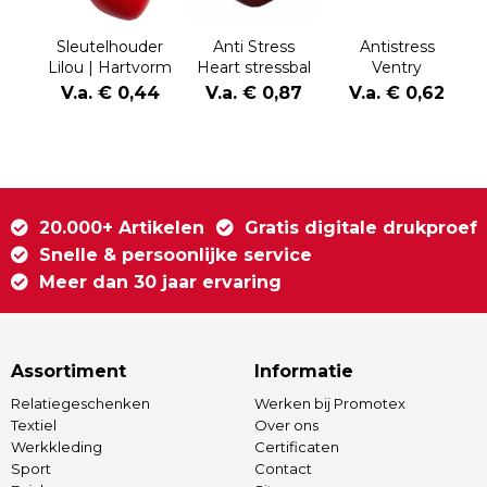
Sleutelhouder
Anti Stress
Antistress
Lilou | Hartvorm
Heart stressbal
Ventry
V.a. € 0,44
V.a. € 0,87
V.a. € 0,62
20.000+ Artikelen
Gratis digitale drukproef
Snelle & persoonlijke service
Meer dan 30 jaar ervaring
Assortiment
Informatie
Relatiegeschenken
Werken bij Promotex
Textiel
Over ons
Werkkleding
Certificaten
Sport
Contact