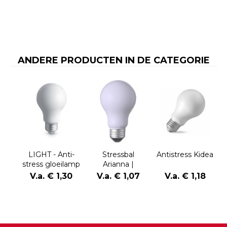
ANDERE PRODUCTEN IN DE CATEGORIE
LIGHT - Anti-
Stressbal
Antistress Kidea
stress gloeilamp
Arianna |
Peervorm
V.a. € 1,30
V.a. € 1,07
V.a. € 1,18