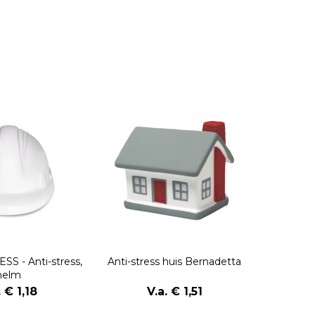
S - Anti-stress,
Anti-stress huis Bernadetta
helm
. € 1,18
V.a. € 1,51