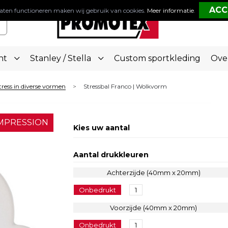
aten functioneren maken wij gebruik van cookies.
Meer informatie
.
nt
Stanley / Stella
Custom sportkleding
Ove
tress in diverse vormen
Stressbal Franco | Wolkvorm
>
MPRESSION
Kies uw aantal
Aantal drukkleuren
Achterzijde (40mm x 20mm)
Onbedrukt
1
Voorzijde (40mm x 20mm)
Onbedrukt
1