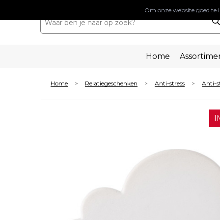
Om onze website goed te l
Home
Assortime
Home
Relatiegeschenken
Anti-stress
Anti-s
>
>
>
I