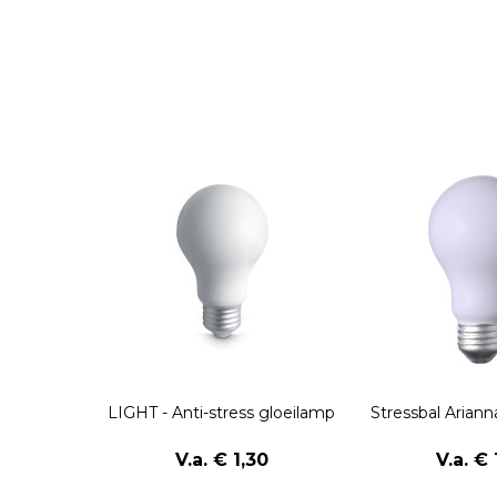
LIGHT - Anti-stress gloeilamp
Stressbal Arian
V.a. € 1,30
V.a. € 