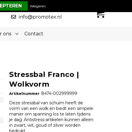
€ 0,00
Weigeren
0
050-5773636
info@promotex.nl
r ons
Contact
Stressbal Franco |
Wolkvorm
8474-002999999
Artikelnummer
:
Deze stressbal van schuim heeft de
vorm van een wolk en biedt een simpele
manier om spanning los te laten tijdens
je dag. Antistress-artikelen kunnen alleen
in zwart, wit, goud of zilver worden
bedrukt.