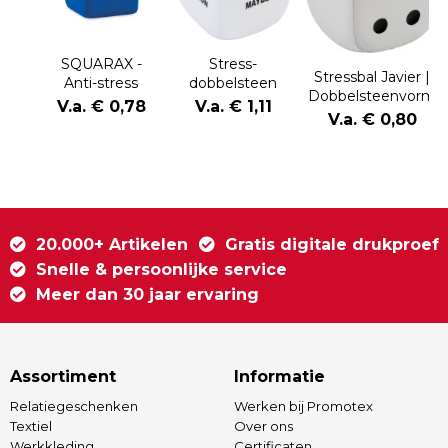
SQUARAX -
Stress-
Stressbal Javier |
Anti-stress
dobbelsteen
Dobbelsteenvorm
vierkant
Nestor | Zacht
V.a. € 0,78
V.a. € 1,11
V.a. € 0,80
schuim
20.000+ Artikelen
Gratis digitale drukproef
Snelle & persoonlijke service
Meer dan 30 jaar ervaring
Assortiment
Informatie
Relatiegeschenken
Werken bij Promotex
Textiel
Over ons
Werkkleding
Certificaten