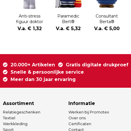
Anti-stress
Paramedic
Consultant
figuur doktor
Bert®
Berta®
Lily
V.a. € 1,32
V.a. € 5,32
V.a. € 5,00
20.000+ Artikelen
Gratis digitale drukproef
Snelle & persoonlijke service
Meer dan 30 jaar ervaring
Assortiment
Informatie
Relatiegeschenken
Werken bij Promotex
Textiel
Over ons
Werkkleding
Certificaten
Sport
Contact