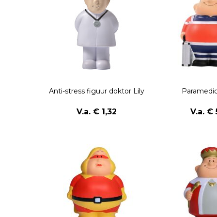
Anti-stress figuur doktor Lily
Paramedic
V.a. € 1,32
V.a. € 