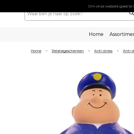
Om onze website goed te l
Home
Assortime
Home
Relatiegeschenken
Anti-stress
Anti-s
>
>
>