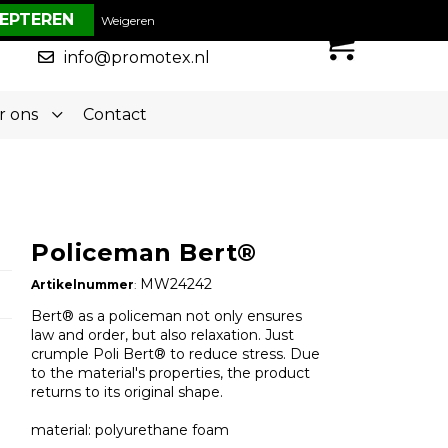
€ 0,00
Weigeren
0
050-5773636
info@promotex.nl
r ons
Contact
Policeman Bert®
MW24242
Artikelnummer
:
Bert® as a policeman not only ensures
law and order, but also relaxation. Just
crumple Poli Bert® to reduce stress. Due
to the material's properties, the product
returns to its original shape.
material: polyurethane foam