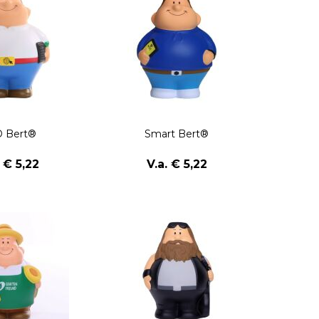
 Bert®
Smart Bert®
. € 5,22
V.a. € 5,22