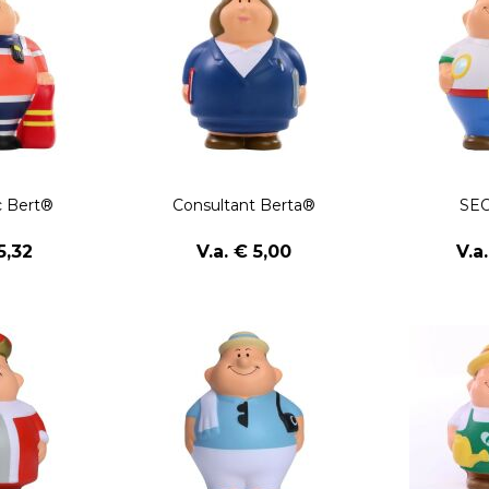
 Bert®
Consultant Berta®
SEO
5,32
V.a. € 5,00
V.a