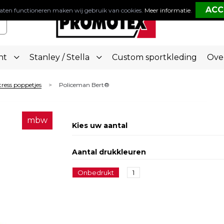
aten functioneren maken wij gebruik van cookies.
Meer informatie
.
nt
Stanley / Stella
Custom sportkleding
Ove
tress poppetjes
Policeman Bert®
>
mbw
Kies uw aantal
Aantal drukkleuren
Onbedrukt
1