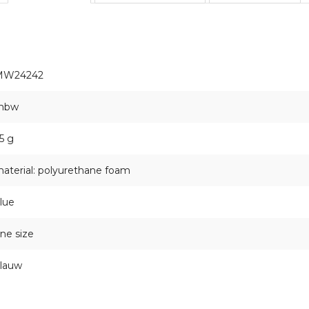
MW24242
mbw
5 g
aterial: polyurethane foam
lue
ne size
lauw