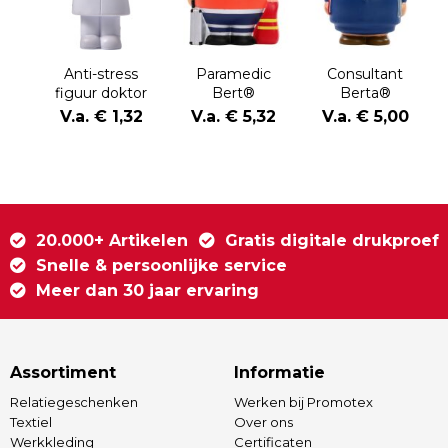
Anti-stress
Paramedic
Consultant
figuur doktor
Bert®
Berta®
Lily
V.a. € 1,32
V.a. € 5,32
V.a. € 5,00
20.000+ Artikelen
Gratis digitale drukproef
Snelle & persoonlijke service
Meer dan 30 jaar ervaring
Assortiment
Informatie
Relatiegeschenken
Werken bij Promotex
Textiel
Over ons
Werkkleding
Certificaten